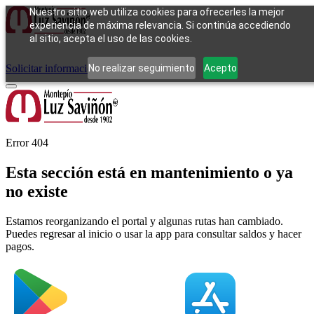
Nuestro sitio web utiliza cookies para ofrecerles la mejor
experiencia de máxima relevancia. Si continúa accediendo
al sitio, acepta el uso de las cookies.
Cómo funciona
Tipos de empeño
Compra
Contacto
Pagos
Preguntas
frecuentes
No realizar seguimiento
Acepto
Solicitar información
Iniciar sesión
Error 404
Esta sección está en mantenimiento o ya
no existe
Estamos reorganizando el portal y algunas rutas han cambiado.
Puedes regresar al inicio o usar la app para consultar saldos y hacer
pagos.