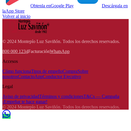
Obtenla en
Google Play
Descárgala en
la
App Store
Volver al inicio
© 2024 Montepío Luz Saviñón. Todos los derechos reservados.
800 000 1234
Facturación
WhatsApp
Accesos
Cómo funciona
Tipos de empeño
Compra
Sobre
nosotros
Contacto
App
Conductor Ejecutivo
Legal
Aviso de privacidad
Términos y condiciones
T&Cs — Campaña
¡Empeñar te hace ganar!
© 2024 Montepío Luz Saviñón. Todos los derechos reservados.