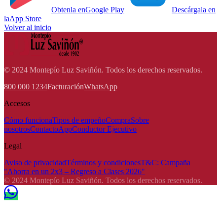
Obtenla en
Google Play
Descárgala en
la
App Store
Volver al inicio
© 2024 Montepío Luz Saviñón. Todos los derechos reservados.
800 000 1234
Facturación
WhatsApp
Accesos
Cómo funciona
Tipos de empeño
Compra
Sobre
nosotros
Contacto
App
Conductor Ejecutivo
Legal
Aviso de privacidad
Términos y condiciones
T&C: Campaña
"Ahorra en un 2x3 – Regreso a Clases 2026"
© 2024 Montepío Luz Saviñón. Todos los derechos reservados.