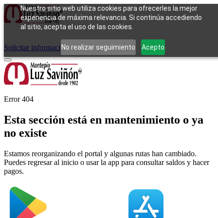
Nuestro sitio web utiliza cookies para ofrecerles la mejor
experiencia de máxima relevancia. Si continúa accediendo
al sitio, acepta el uso de las cookies.
Cómo funciona
Tipos de empeño
Compra
Contacto
Pagos
Preguntas
frecuentes
No realizar seguimiento
Acepto
Solicitar información
Iniciar sesión
Error 404
Esta sección está en mantenimiento o ya
no existe
Estamos reorganizando el portal y algunas rutas han cambiado.
Puedes regresar al inicio o usar la app para consultar saldos y hacer
pagos.