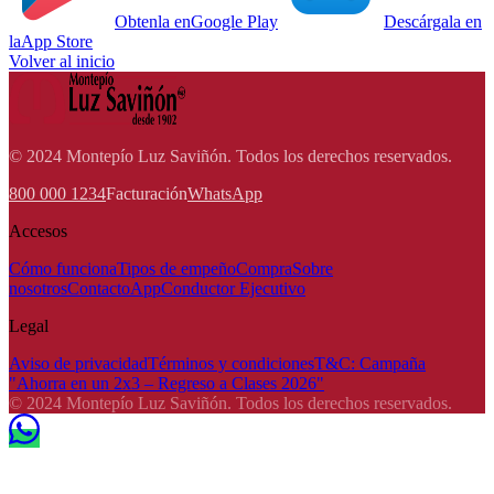
Obtenla en
Google Play
Descárgala en
la
App Store
Volver al inicio
© 2024 Montepío Luz Saviñón. Todos los derechos reservados.
800 000 1234
Facturación
WhatsApp
Accesos
Cómo funciona
Tipos de empeño
Compra
Sobre
nosotros
Contacto
App
Conductor Ejecutivo
Legal
Aviso de privacidad
Términos y condiciones
T&C: Campaña
"Ahorra en un 2x3 – Regreso a Clases 2026"
© 2024 Montepío Luz Saviñón. Todos los derechos reservados.