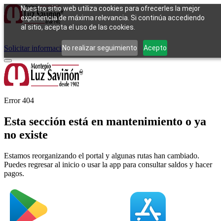
Nuestro sitio web utiliza cookies para ofrecerles la mejor
experiencia de máxima relevancia. Si continúa accediendo
al sitio, acepta el uso de las cookies.
Cómo funciona
Tipos de empeño
Compra
Contacto
Pagos
Preguntas
frecuentes
No realizar seguimiento
Acepto
Solicitar información
Iniciar sesión
Error 404
Esta sección está en mantenimiento o ya
no existe
Estamos reorganizando el portal y algunas rutas han cambiado.
Puedes regresar al inicio o usar la app para consultar saldos y hacer
pagos.