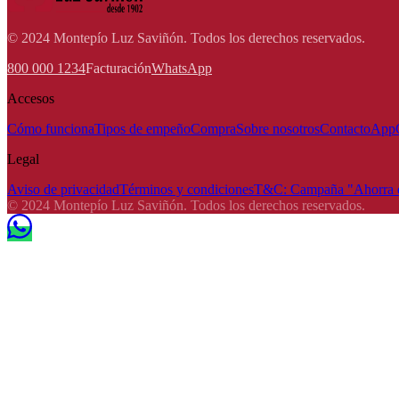
© 2024 Montepío Luz Saviñón. Todos los derechos reservados.
800 000 1234
Facturación
WhatsApp
Accesos
Cómo funciona
Tipos de empeño
Compra
Sobre nosotros
Contacto
App
Legal
Aviso de privacidad
Términos y condiciones
T&C: Campaña "Ahorra e
© 2024 Montepío Luz Saviñón. Todos los derechos reservados.