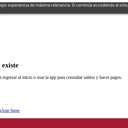
mejor experiencia de máxima relevancia. Si continúa accediendo al sitio
cuentes
 existe
egresar al inicio o usar la app para consultar saldos y hacer pagos.
a
App Store