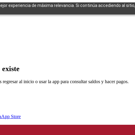
mejor experiencia de máxima relevancia. Si continúa accediendo al sitio
cuentes
 existe
egresar al inicio o usar la app para consultar saldos y hacer pagos.
a
App Store