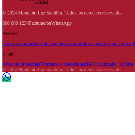
© 2024 Montepío Luz Saviñón. Todos los derechos reservados.
800 000 1234
Facturación
WhatsApp
Accesos
Cómo funciona
Tipos de empeño
Compra
Sobre nosotros
Contacto
App
Legal
Aviso de privacidad
Términos y condiciones
T&C: Campaña "Ahorra e
© 2024 Montepío Luz Saviñón. Todos los derechos reservados.