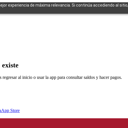
mejor experiencia de máxima relevancia. Si continúa accediendo al sitio
cuentes
 existe
egresar al inicio o usar la app para consultar saldos y hacer pagos.
a
App Store