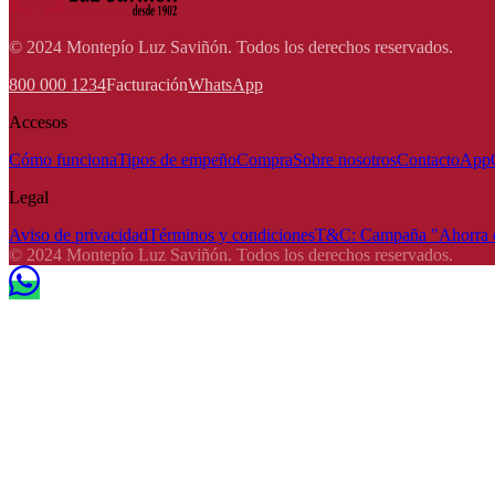
© 2024 Montepío Luz Saviñón. Todos los derechos reservados.
800 000 1234
Facturación
WhatsApp
Accesos
Cómo funciona
Tipos de empeño
Compra
Sobre nosotros
Contacto
App
Legal
Aviso de privacidad
Términos y condiciones
T&C: Campaña "Ahorra e
© 2024 Montepío Luz Saviñón. Todos los derechos reservados.