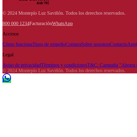
© 2024 Montepío Luz Saviñón. Todos los derechos reservados.
800 000 1234
Facturación
WhatsApp
Accesos
Cómo funciona
Tipos de empeño
Compra
Sobre nosotros
Contacto
App
Legal
Aviso de privacidad
Términos y condiciones
T&C: Campaña "Ahorra e
© 2024 Montepío Luz Saviñón. Todos los derechos reservados.