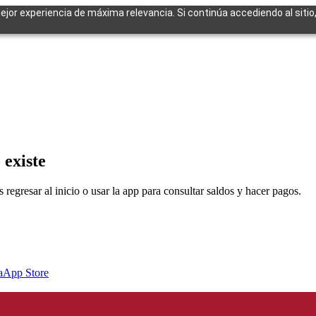
mejor experiencia de máxima relevancia. Si continúa accediendo al sitio
cuentes
 existe
egresar al inicio o usar la app para consultar saldos y hacer pagos.
a
App Store