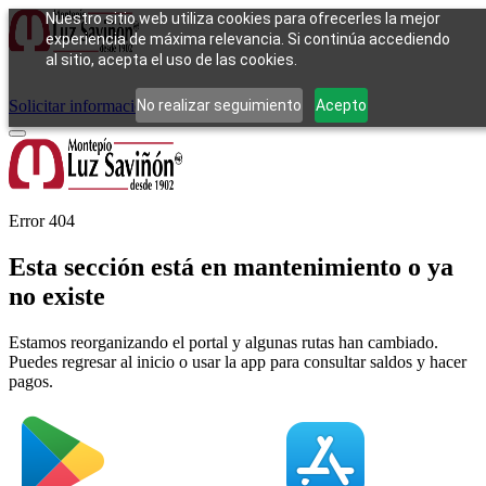
Nuestro sitio web utiliza cookies para ofrecerles la mejor
experiencia de máxima relevancia. Si continúa accediendo
al sitio, acepta el uso de las cookies.
Cómo funciona
Tipos de empeño
Compra
Contacto
Pagos
Preguntas
frecuentes
No realizar seguimiento
Acepto
Solicitar información
Iniciar sesión
Error 404
Esta sección está en mantenimiento o ya
no existe
Estamos reorganizando el portal y algunas rutas han cambiado.
Puedes regresar al inicio o usar la app para consultar saldos y hacer
pagos.