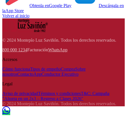
Obtenla en
Google Play
Descárgala en
la
App Store
Volver al inicio
© 2024 Montepío Luz Saviñón. Todos los derechos reservados.
800 000 1234
Facturación
WhatsApp
Accesos
Cómo funciona
Tipos de empeño
Compra
Sobre
nosotros
Contacto
App
Conductor Ejecutivo
Legal
Aviso de privacidad
Términos y condiciones
T&C: Campaña
"Ahorra en un 2x3 – Regreso a Clases 2026"
© 2024 Montepío Luz Saviñón. Todos los derechos reservados.