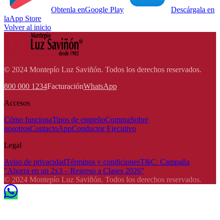
Obtenla en
Google Play
Descárgala en
la
App Store
Volver al inicio
© 2024 Montepío Luz Saviñón. Todos los derechos reservados.
800 000 1234
Facturación
WhatsApp
Accesos
Cómo funciona
Tipos de empeño
Compra
Sobre
nosotros
Contacto
App
Conductor Ejecutivo
Legal
Aviso de privacidad
Términos y condiciones
T&C: Campaña
"Ahorra en un 2x3 – Regreso a Clases 2026"
© 2024 Montepío Luz Saviñón. Todos los derechos reservados.