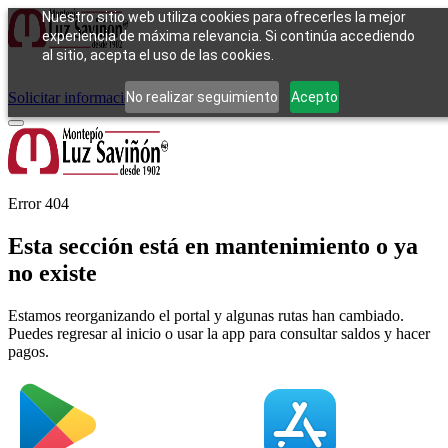
Nuestro sitio web utiliza cookies para ofrecerles la mejor
experiencia de máxima relevancia. Si continúa accediendo
al sitio, acepta el uso de las cookies.
Cómo funciona
Tipos de empeño
Compra
Contacto
Pagos
Preguntas
frecuentes
No realizar seguimiento
Acepto
Solicitar información
Iniciar sesión
Error 404
Esta sección está en mantenimiento o ya
no existe
Estamos reorganizando el portal y algunas rutas han cambiado.
Puedes regresar al inicio o usar la app para consultar saldos y hacer
pagos.