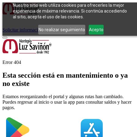
Nuestro sitio web utiliza cookies para ofrecerles la mejor
experiencia de máxima relevancia. Si continúa accediendo
al sitio, acepta el uso de las cookies.
Cómo funciona
Tipos de empeño
Compra
Contacto
Pagos
Preguntas
frecuentes
No realizar seguimiento
Acepto
Solicitar información
Iniciar sesión
Error 404
Esta sección está en mantenimiento o ya
no existe
Estamos reorganizando el portal y algunas rutas han cambiado.
Puedes regresar al inicio o usar la app para consultar saldos y hacer
pagos.