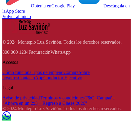
Obtenla en
Google Play
Descárgala en
la
App Store
Volver al inicio
© 2024 Montepío Luz Saviñón. Todos los derechos reservados.
800 000 1234
Facturación
WhatsApp
Accesos
Cómo funciona
Tipos de empeño
Compra
Sobre
nosotros
Contacto
App
Conductor Ejecutivo
Legal
Aviso de privacidad
Términos y condiciones
T&C: Campaña
"Ahorra en un 2x3 – Regreso a Clases 2026"
© 2024 Montepío Luz Saviñón. Todos los derechos reservados.