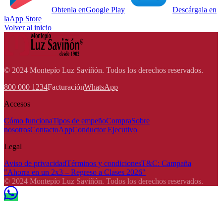
Obtenla en
Google Play
Descárgala en
la
App Store
Volver al inicio
© 2024 Montepío Luz Saviñón. Todos los derechos reservados.
800 000 1234
Facturación
WhatsApp
Accesos
Cómo funciona
Tipos de empeño
Compra
Sobre
nosotros
Contacto
App
Conductor Ejecutivo
Legal
Aviso de privacidad
Términos y condiciones
T&C: Campaña
"Ahorra en un 2x3 – Regreso a Clases 2026"
© 2024 Montepío Luz Saviñón. Todos los derechos reservados.