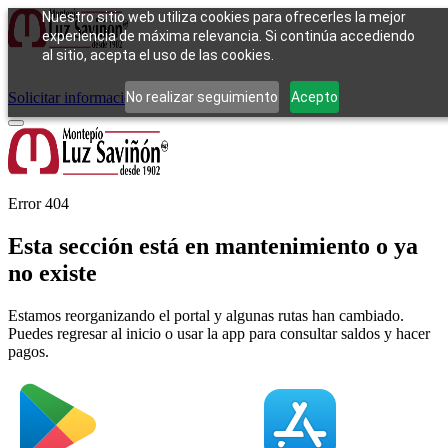
Nuestro sitio web utiliza cookies para ofrecerles la mejor
experiencia de máxima relevancia. Si continúa accediendo
al sitio, acepta el uso de las cookies.
Cómo funciona
Tipos de empeño
Compra
Contacto
Pagos
Preguntas
frecuentes
No realizar seguimiento
Acepto
Solicitar información
Iniciar sesión
Error 404
Esta sección está en mantenimiento o ya
no existe
Estamos reorganizando el portal y algunas rutas han cambiado.
Puedes regresar al inicio o usar la app para consultar saldos y hacer
pagos.