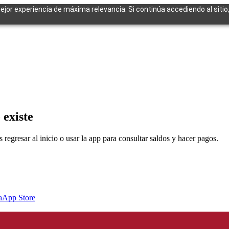
mejor experiencia de máxima relevancia. Si continúa accediendo al sitio
cuentes
 existe
egresar al inicio o usar la app para consultar saldos y hacer pagos.
a
App Store