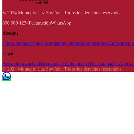
© 2024 Montepío Luz Saviñón. Todos los derechos reservados.
800 000 1234
Facturación
WhatsApp
Accesos
Cómo funciona
Tipos de empeño
Compra
Sobre nosotros
Contacto
App
Legal
Aviso de privacidad
Términos y condiciones
T&C: Campaña "Ahorra e
© 2024 Montepío Luz Saviñón. Todos los derechos reservados.