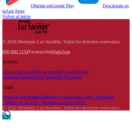
Obtenla en
Google Play
Descárgala en
la
App Store
Volver al inicio
© 2024 Montepío Luz Saviñón. Todos los derechos reservados.
800 000 1234
Facturación
WhatsApp
Accesos
Cómo funciona
Tipos de empeño
Compra
Sobre
nosotros
Contacto
App
Conductor Ejecutivo
Legal
Aviso de privacidad
Términos y condiciones
T&C: Campaña
"Ahorra en un 2x3 – Regreso a Clases 2026"
© 2024 Montepío Luz Saviñón. Todos los derechos reservados.