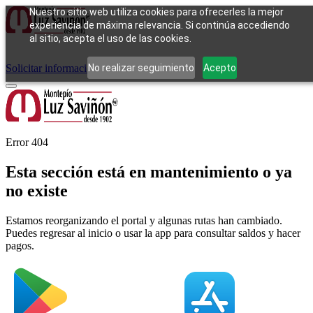
Nuestro sitio web utiliza cookies para ofrecerles la mejor
experiencia de máxima relevancia. Si continúa accediendo
al sitio, acepta el uso de las cookies.
Cómo funciona
Tipos de empeño
Compra
Contacto
Pagos
Preguntas
frecuentes
No realizar seguimiento
Acepto
Solicitar información
Iniciar sesión
Error 404
Esta sección está en mantenimiento o ya
no existe
Estamos reorganizando el portal y algunas rutas han cambiado.
Puedes regresar al inicio o usar la app para consultar saldos y hacer
pagos.