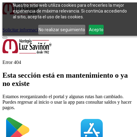
Nuestro sitio web utiliza cookies para ofrecerles la mejor
experiencia de máxima relevancia. Si continúa accediendo
al sitio, acepta el uso de las cookies.
Cómo funciona
Tipos de empeño
Compra
Contacto
Pagos
Preguntas
frecuentes
No realizar seguimiento
Acepto
Solicitar información
Iniciar sesión
Error 404
Esta sección está en mantenimiento o ya
no existe
Estamos reorganizando el portal y algunas rutas han cambiado.
Puedes regresar al inicio o usar la app para consultar saldos y hacer
pagos.