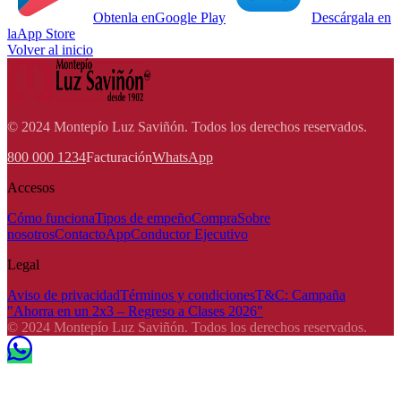
Obtenla en
Google Play
Descárgala en
la
App Store
Volver al inicio
© 2024 Montepío Luz Saviñón. Todos los derechos reservados.
800 000 1234
Facturación
WhatsApp
Accesos
Cómo funciona
Tipos de empeño
Compra
Sobre
nosotros
Contacto
App
Conductor Ejecutivo
Legal
Aviso de privacidad
Términos y condiciones
T&C: Campaña
"Ahorra en un 2x3 – Regreso a Clases 2026"
© 2024 Montepío Luz Saviñón. Todos los derechos reservados.