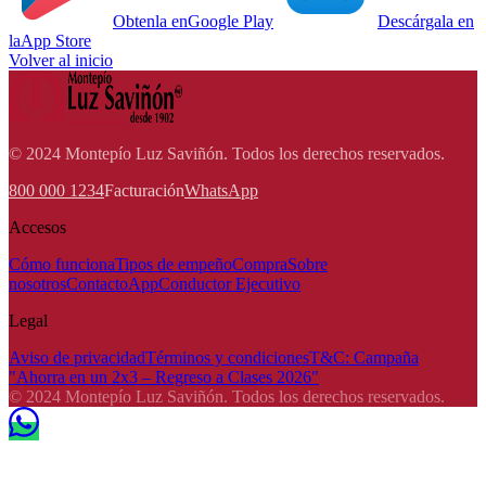
Obtenla en
Google Play
Descárgala en
la
App Store
Volver al inicio
© 2024 Montepío Luz Saviñón. Todos los derechos reservados.
800 000 1234
Facturación
WhatsApp
Accesos
Cómo funciona
Tipos de empeño
Compra
Sobre
nosotros
Contacto
App
Conductor Ejecutivo
Legal
Aviso de privacidad
Términos y condiciones
T&C: Campaña
"Ahorra en un 2x3 – Regreso a Clases 2026"
© 2024 Montepío Luz Saviñón. Todos los derechos reservados.