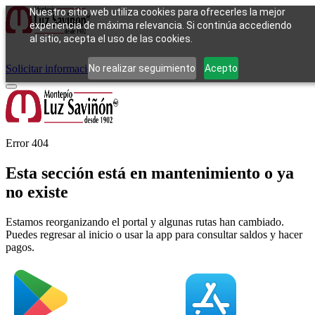
Nuestro sitio web utiliza cookies para ofrecerles la mejor
experiencia de máxima relevancia. Si continúa accediendo
al sitio, acepta el uso de las cookies.
Cómo funciona
Tipos de empeño
Compra
Contacto
Pagos
Preguntas
frecuentes
No realizar seguimiento
Acepto
Solicitar información
Iniciar sesión
Error 404
Esta sección está en mantenimiento o ya
no existe
Estamos reorganizando el portal y algunas rutas han cambiado.
Puedes regresar al inicio o usar la app para consultar saldos y hacer
pagos.