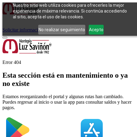
Nuestro sitio web utiliza cookies para ofrecerles la mejor
experiencia de máxima relevancia. Si continúa accediendo
al sitio, acepta el uso de las cookies.
Cómo funciona
Tipos de empeño
Compra
Contacto
Pagos
Preguntas
frecuentes
No realizar seguimiento
Acepto
Solicitar información
Iniciar sesión
Error 404
Esta sección está en mantenimiento o ya
no existe
Estamos reorganizando el portal y algunas rutas han cambiado.
Puedes regresar al inicio o usar la app para consultar saldos y hacer
pagos.