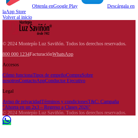
Obtenla en
Google Play
Descárgala en
la
App Store
Volver al inicio
© 2024 Montepío Luz Saviñón. Todos los derechos reservados.
800 000 1234
Facturación
WhatsApp
Accesos
Cómo funciona
Tipos de empeño
Compra
Sobre
nosotros
Contacto
App
Conductor Ejecutivo
Legal
Aviso de privacidad
Términos y condiciones
T&C: Campaña
"Ahorra en un 2x3 – Regreso a Clases 2026"
© 2024 Montepío Luz Saviñón. Todos los derechos reservados.