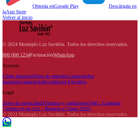
Obtenla en
Google Play
Descárgala en
la
App Store
Volver al inicio
© 2024 Montepío Luz Saviñón. Todos los derechos reservados.
800 000 1234
Facturación
WhatsApp
Accesos
Cómo funciona
Tipos de empeño
Compra
Sobre
nosotros
Contacto
App
Conductor Ejecutivo
Legal
Aviso de privacidad
Términos y condiciones
T&C: Campaña
"Ahorra en un 2x3 – Regreso a Clases 2026"
© 2024 Montepío Luz Saviñón. Todos los derechos reservados.