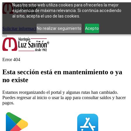
Nuestro sitio web utiliza cookies para ofrecerles la mejor
experiencia de máxima relevancia. Si continúa accediendo
al sitio, acepta el uso de las cookies.
Cómo funciona
Tipos de empeño
Compra
Contacto
Pagos
Preguntas
frecuentes
No realizar seguimiento
Acepto
Solicitar información
Iniciar sesión
Error 404
Esta sección está en mantenimiento o ya
no existe
Estamos reorganizando el portal y algunas rutas han cambiado.
Puedes regresar al inicio o usar la app para consultar saldos y hacer
pagos.