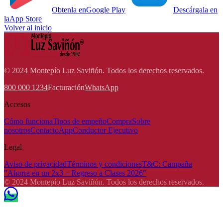
Obtenla en
Google Play
Descárgala en
la
App Store
Volver al inicio
© 2024 Montepío Luz Saviñón. Todos los derechos reservados.
800 000 1234
Facturación
WhatsApp
Accesos
Cómo funciona
Tipos de empeño
Compra
Sobre
nosotros
Contacto
App
Conductor Ejecutivo
Legal
Aviso de privacidad
Términos y condiciones
T&C: Campaña
"Ahorra en un 2x3 – Regreso a Clases 2026"
© 2024 Montepío Luz Saviñón. Todos los derechos reservados.