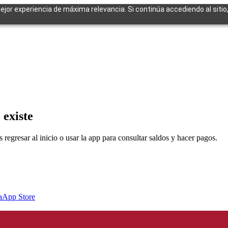
mejor experiencia de máxima relevancia. Si continúa accediendo al sitio
cuentes
 existe
egresar al inicio o usar la app para consultar saldos y hacer pagos.
a
App Store