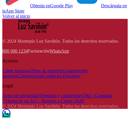
Obtenla en
Google Play
Descárgala en
la
App Store
Volver al inicio
© 2024 Montepío Luz Saviñón. Todos los derechos reservados.
800 000 1234
Facturación
WhatsApp
Accesos
Cómo funciona
Tipos de empeño
Compra
Sobre
nosotros
Contacto
App
Conductor Ejecutivo
Legal
Aviso de privacidad
Términos y condiciones
T&C: Campaña
"Ahorra en un 2x3 – Regreso a Clases 2026"
© 2024 Montepío Luz Saviñón. Todos los derechos reservados.