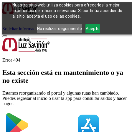
Nuestro sitio web utiliza cookies para ofrecerles la mejor
experiencia de máxima relevancia. Si continúa accediendo
al sitio, acepta el uso de las cookies.
Cómo funciona
Tipos de empeño
Compra
Contacto
Pagos
Preguntas
frecuentes
No realizar seguimiento
Acepto
Solicitar información
Iniciar sesión
Error 404
Esta sección está en mantenimiento o ya
no existe
Estamos reorganizando el portal y algunas rutas han cambiado.
Puedes regresar al inicio o usar la app para consultar saldos y hacer
pagos.