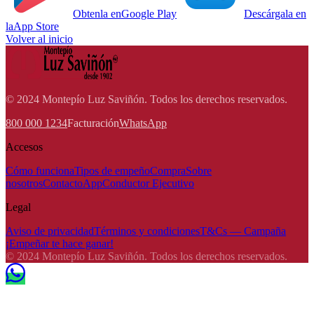
Obtenla en
Google Play
Descárgala en
la
App Store
Volver al inicio
© 2024 Montepío Luz Saviñón. Todos los derechos reservados.
800 000 1234
Facturación
WhatsApp
Accesos
Cómo funciona
Tipos de empeño
Compra
Sobre
nosotros
Contacto
App
Conductor Ejecutivo
Legal
Aviso de privacidad
Términos y condiciones
T&Cs — Campaña
¡Empeñar te hace ganar!
© 2024 Montepío Luz Saviñón. Todos los derechos reservados.