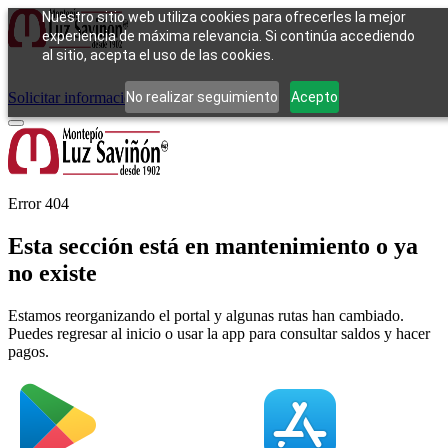
Nuestro sitio web utiliza cookies para ofrecerles la mejor
experiencia de máxima relevancia. Si continúa accediendo
al sitio, acepta el uso de las cookies.
Cómo funciona
Tipos de empeño
Compra
Contacto
Pagos
Preguntas
frecuentes
No realizar seguimiento
Acepto
Solicitar información
Iniciar sesión
Error 404
Esta sección está en mantenimiento o ya
no existe
Estamos reorganizando el portal y algunas rutas han cambiado.
Puedes regresar al inicio o usar la app para consultar saldos y hacer
pagos.