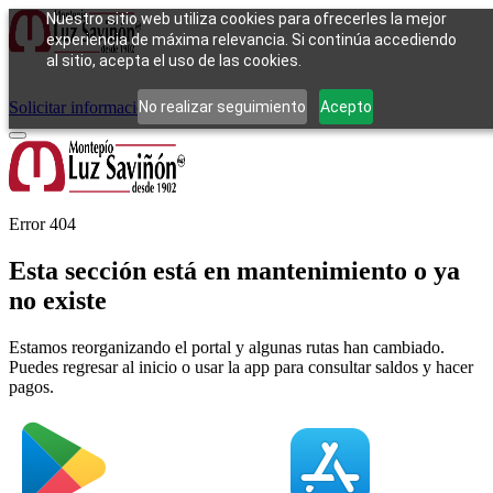
Nuestro sitio web utiliza cookies para ofrecerles la mejor
experiencia de máxima relevancia. Si continúa accediendo
al sitio, acepta el uso de las cookies.
Cómo funciona
Tipos de empeño
Compra
Contacto
Pagos
Preguntas
frecuentes
No realizar seguimiento
Acepto
Solicitar información
Iniciar sesión
Error 404
Esta sección está en mantenimiento o ya
no existe
Estamos reorganizando el portal y algunas rutas han cambiado.
Puedes regresar al inicio o usar la app para consultar saldos y hacer
pagos.