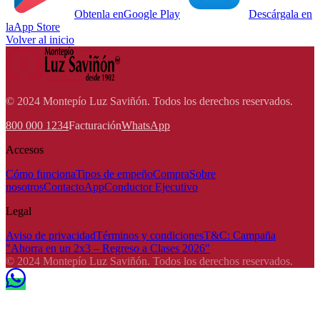
Obtenla en
Google Play
Descárgala en
la
App Store
Volver al inicio
© 2024 Montepío Luz Saviñón. Todos los derechos reservados.
800 000 1234
Facturación
WhatsApp
Accesos
Cómo funciona
Tipos de empeño
Compra
Sobre
nosotros
Contacto
App
Conductor Ejecutivo
Legal
Aviso de privacidad
Términos y condiciones
T&C: Campaña
"Ahorra en un 2x3 – Regreso a Clases 2026"
© 2024 Montepío Luz Saviñón. Todos los derechos reservados.