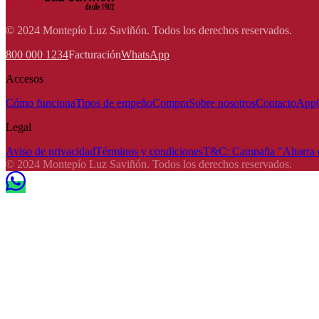
© 2024 Montepío Luz Saviñón. Todos los derechos reservados.
800 000 1234
Facturación
WhatsApp
Accesos
Cómo funciona
Tipos de empeño
Compra
Sobre nosotros
Contacto
App
Legal
Aviso de privacidad
Términos y condiciones
T&C: Campaña "Ahorra e
© 2024 Montepío Luz Saviñón. Todos los derechos reservados.