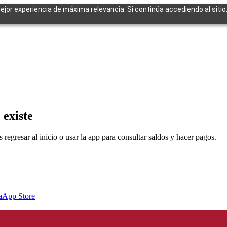
mejor experiencia de máxima relevancia. Si continúa accediendo al sitio
cuentes
 existe
egresar al inicio o usar la app para consultar saldos y hacer pagos.
a
App Store