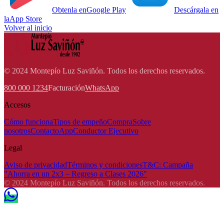
Obtenla en
Google Play
Descárgala en
la
App Store
Volver al inicio
© 2024 Montepío Luz Saviñón. Todos los derechos reservados.
800 000 1234
Facturación
WhatsApp
Accesos
Cómo funciona
Tipos de empeño
Compra
Sobre
nosotros
Contacto
App
Conductor Ejecutivo
Legal
Aviso de privacidad
Términos y condiciones
T&C: Campaña
"Ahorra en un 2x3 – Regreso a Clases 2026"
© 2024 Montepío Luz Saviñón. Todos los derechos reservados.