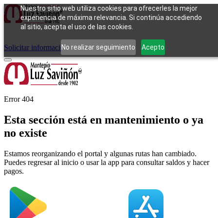
Nuestro sitio web utiliza cookies para ofrecerles la mejor
experiencia de máxima relevancia. Si continúa accediendo
al sitio, acepta el uso de las cookies.
Cómo funciona
Tipos de empeño
Compra
Contacto
Pagos
Preguntas
frecuentes
No realizar seguimiento
Acepto
Solicitar información
Iniciar sesión
Error 404
Esta sección está en mantenimiento o ya
no existe
Estamos reorganizando el portal y algunas rutas han cambiado.
Puedes regresar al inicio o usar la app para consultar saldos y hacer
pagos.