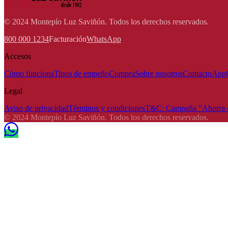
© 2024 Montepío Luz Saviñón. Todos los derechos reservados.
800 000 1234
Facturación
WhatsApp
Accesos
Cómo funciona
Tipos de empeño
Compra
Sobre nosotros
Contacto
App
Legal
Aviso de privacidad
Términos y condiciones
T&C: Campaña "Ahorra e
© 2024 Montepío Luz Saviñón. Todos los derechos reservados.