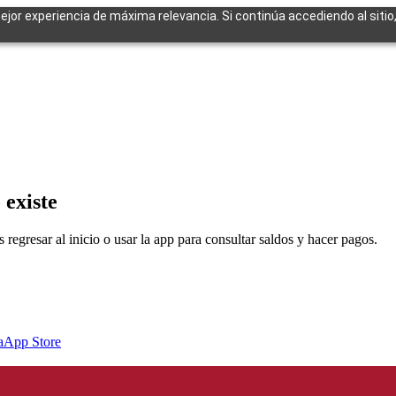
mejor experiencia de máxima relevancia. Si continúa accediendo al sitio
cuentes
 existe
egresar al inicio o usar la app para consultar saldos y hacer pagos.
a
App Store