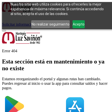
Nuestro sitio web utiliza cookies para ofrecerles la mejor
experiencia de máxima relevancia. Si continúa accediendo
al sitio, acepta el uso de las cookies.
Cómo funciona
Tipos de empeño
Compra
Contacto
Pagos
Preguntas
frecuentes
No realizar seguimiento
Acepto
Solicitar información
Iniciar sesión
Error 404
Esta sección está en mantenimiento o ya
no existe
Estamos reorganizando el portal y algunas rutas han cambiado.
Puedes regresar al inicio o usar la app para consultar saldos y hacer
pagos.