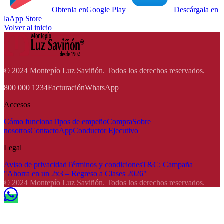
Obtenla en
Google Play
Descárgala en
la
App Store
Volver al inicio
© 2024 Montepío Luz Saviñón. Todos los derechos reservados.
800 000 1234
Facturación
WhatsApp
Accesos
Cómo funciona
Tipos de empeño
Compra
Sobre
nosotros
Contacto
App
Conductor Ejecutivo
Legal
Aviso de privacidad
Términos y condiciones
T&C: Campaña
"Ahorra en un 2x3 – Regreso a Clases 2026"
© 2024 Montepío Luz Saviñón. Todos los derechos reservados.