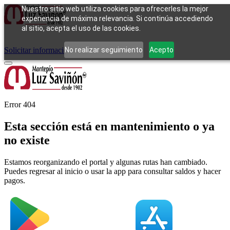
Nuestro sitio web utiliza cookies para ofrecerles la mejor
experiencia de máxima relevancia. Si continúa accediendo
al sitio, acepta el uso de las cookies.
Cómo funciona
Tipos de empeño
Compra
Contacto
Pagos
Preguntas
frecuentes
No realizar seguimiento
Acepto
Solicitar información
Iniciar sesión
Error 404
Esta sección está en mantenimiento o ya
no existe
Estamos reorganizando el portal y algunas rutas han cambiado.
Puedes regresar al inicio o usar la app para consultar saldos y hacer
pagos.