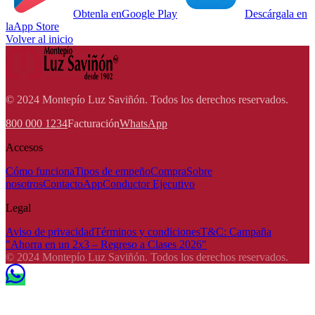
Obtenla en
Google Play
Descárgala en
la
App Store
Volver al inicio
© 2024 Montepío Luz Saviñón. Todos los derechos reservados.
800 000 1234
Facturación
WhatsApp
Accesos
Cómo funciona
Tipos de empeño
Compra
Sobre
nosotros
Contacto
App
Conductor Ejecutivo
Legal
Aviso de privacidad
Términos y condiciones
T&C: Campaña
"Ahorra en un 2x3 – Regreso a Clases 2026"
© 2024 Montepío Luz Saviñón. Todos los derechos reservados.