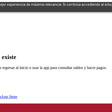
mejor experiencia de máxima relevancia. Si continúa accediendo al sitio
cuentes
 existe
egresar al inicio o usar la app para consultar saldos y hacer pagos.
a
App Store