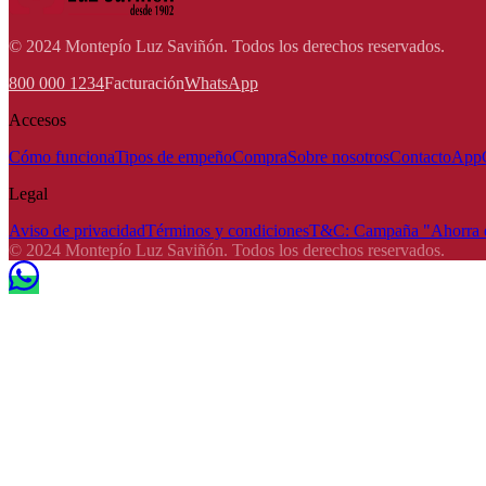
© 2024 Montepío Luz Saviñón. Todos los derechos reservados.
800 000 1234
Facturación
WhatsApp
Accesos
Cómo funciona
Tipos de empeño
Compra
Sobre nosotros
Contacto
App
Legal
Aviso de privacidad
Términos y condiciones
T&C: Campaña "Ahorra e
© 2024 Montepío Luz Saviñón. Todos los derechos reservados.