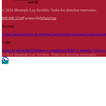
© 2024 Montepío Luz Saviñón. Todos los derechos reservados.
800 000 1234
Facturación
WhatsApp
Accesos
Cómo funciona
Tipos de empeño
Compra
Sobre nosotros
Contacto
App
Legal
Aviso de privacidad
Términos y condiciones
T&C: Campaña "Ahorra e
© 2024 Montepío Luz Saviñón. Todos los derechos reservados.