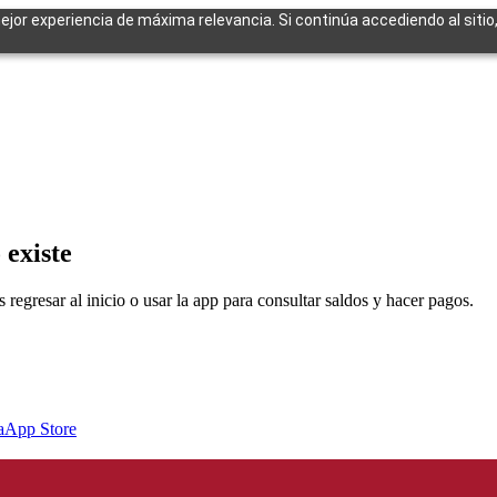
mejor experiencia de máxima relevancia. Si continúa accediendo al sitio
cuentes
 existe
egresar al inicio o usar la app para consultar saldos y hacer pagos.
a
App Store