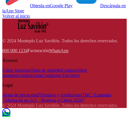
Obtenla en
Google Play
Descárgala en
la
App Store
Volver al inicio
© 2024 Montepío Luz Saviñón. Todos los derechos reservados.
800 000 1234
Facturación
WhatsApp
Accesos
Cómo funciona
Tipos de empeño
Compra
Sobre
nosotros
Contacto
App
Conductor Ejecutivo
Legal
Aviso de privacidad
Términos y condiciones
T&C: Campaña
"Ahorra en un 2x3 – Regreso a Clases 2026"
© 2024 Montepío Luz Saviñón. Todos los derechos reservados.