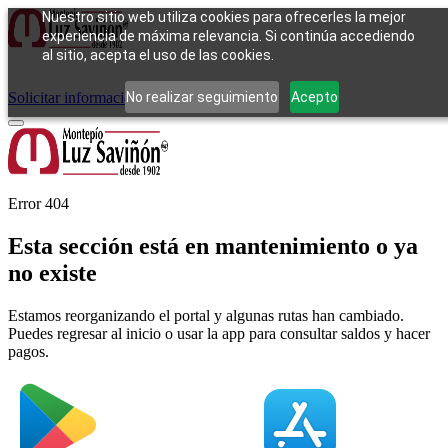
Nuestro sitio web utiliza cookies para ofrecerles la mejor
experiencia de máxima relevancia. Si continúa accediendo
al sitio, acepta el uso de las cookies.
Cómo funciona
Tipos de empeño
Compra
Contacto
Pagos
Preguntas
frecuentes
No realizar seguimiento
Acepto
Solicitar información
Iniciar sesión
Error 404
Esta sección está en mantenimiento o ya
no existe
Estamos reorganizando el portal y algunas rutas han cambiado.
Puedes regresar al inicio o usar la app para consultar saldos y hacer
pagos.