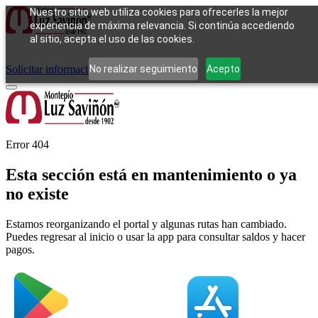
Nuestro sitio web utiliza cookies para ofrecerles la mejor
experiencia de máxima relevancia. Si continúa accediendo
al sitio, acepta el uso de las cookies.
Cómo funciona
Tipos de empeño
Compra
Contacto
Pagos
Preguntas
frecuentes
No realizar seguimiento
Acepto
Solicitar información
Iniciar sesión
Error 404
Esta sección está en mantenimiento o ya
no existe
Estamos reorganizando el portal y algunas rutas han cambiado.
Puedes regresar al inicio o usar la app para consultar saldos y hacer
pagos.