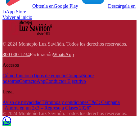
Obtenla en
Google Play
Descárgala en
la
App Store
Volver al inicio
© 2024 Montepío Luz Saviñón. Todos los derechos reservados.
800 000 1234
Facturación
WhatsApp
Accesos
Cómo funciona
Tipos de empeño
Compra
Sobre
nosotros
Contacto
App
Conductor Ejecutivo
Legal
Aviso de privacidad
Términos y condiciones
T&C: Campaña
"Ahorra en un 2x3 – Regreso a Clases 2026"
© 2024 Montepío Luz Saviñón. Todos los derechos reservados.