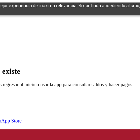
mejor experiencia de máxima relevancia. Si continúa accediendo al sitio
cuentes
 existe
egresar al inicio o usar la app para consultar saldos y hacer pagos.
a
App Store