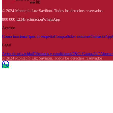
© 2024 Montepío Luz Saviñón. Todos los derechos reservados.
800 000 1234
Facturación
WhatsApp
Accesos
Cómo funciona
Tipos de empeño
Compra
Sobre nosotros
Contacto
App
Legal
Aviso de privacidad
Términos y condiciones
T&C: Campaña "Ahorra e
© 2024 Montepío Luz Saviñón. Todos los derechos reservados.