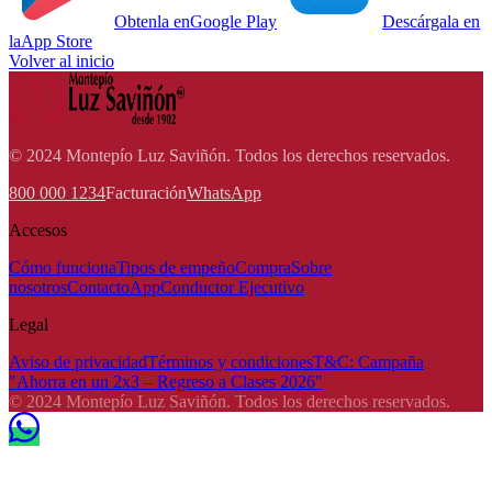
Obtenla en
Google Play
Descárgala en
la
App Store
Volver al inicio
© 2024 Montepío Luz Saviñón. Todos los derechos reservados.
800 000 1234
Facturación
WhatsApp
Accesos
Cómo funciona
Tipos de empeño
Compra
Sobre
nosotros
Contacto
App
Conductor Ejecutivo
Legal
Aviso de privacidad
Términos y condiciones
T&C: Campaña
"Ahorra en un 2x3 – Regreso a Clases 2026"
© 2024 Montepío Luz Saviñón. Todos los derechos reservados.