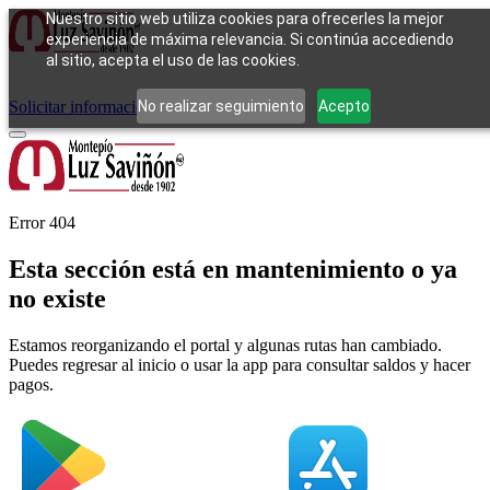
Nuestro sitio web utiliza cookies para ofrecerles la mejor
experiencia de máxima relevancia. Si continúa accediendo
al sitio, acepta el uso de las cookies.
Cómo funciona
Tipos de empeño
Compra
Contacto
Pagos
Preguntas
frecuentes
No realizar seguimiento
Acepto
Solicitar información
Iniciar sesión
Error 404
Esta sección está en mantenimiento o ya
no existe
Estamos reorganizando el portal y algunas rutas han cambiado.
Puedes regresar al inicio o usar la app para consultar saldos y hacer
pagos.