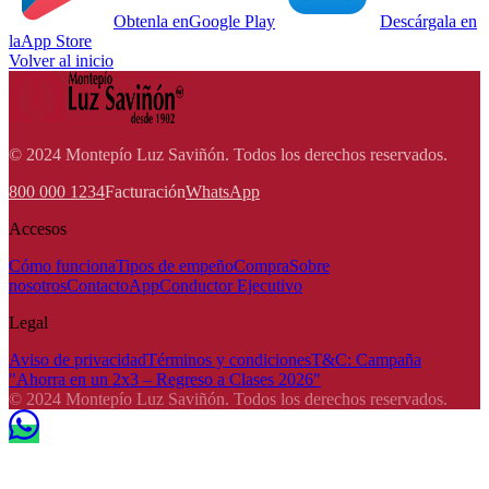
Obtenla en
Google Play
Descárgala en
la
App Store
Volver al inicio
© 2024 Montepío Luz Saviñón. Todos los derechos reservados.
800 000 1234
Facturación
WhatsApp
Accesos
Cómo funciona
Tipos de empeño
Compra
Sobre
nosotros
Contacto
App
Conductor Ejecutivo
Legal
Aviso de privacidad
Términos y condiciones
T&C: Campaña
"Ahorra en un 2x3 – Regreso a Clases 2026"
© 2024 Montepío Luz Saviñón. Todos los derechos reservados.