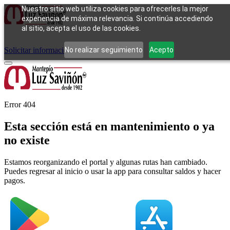
Nuestro sitio web utiliza cookies para ofrecerles la mejor
experiencia de máxima relevancia. Si continúa accediendo
al sitio, acepta el uso de las cookies.
Cómo funciona
Tipos de empeño
Compra
Contacto
Pagos
Preguntas
frecuentes
No realizar seguimiento
Acepto
Solicitar información
Iniciar sesión
Error 404
Esta sección está en mantenimiento o ya
no existe
Estamos reorganizando el portal y algunas rutas han cambiado.
Puedes regresar al inicio o usar la app para consultar saldos y hacer
pagos.