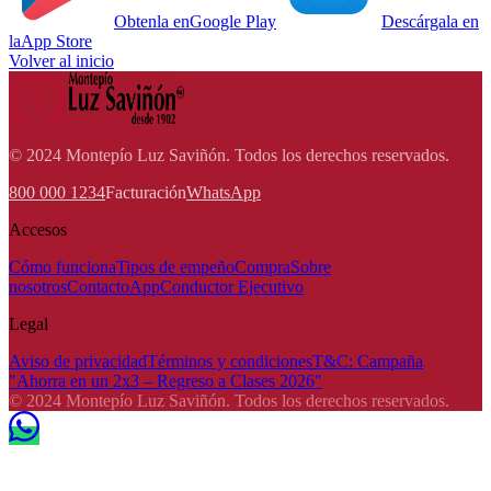
Obtenla en
Google Play
Descárgala en
la
App Store
Volver al inicio
© 2024 Montepío Luz Saviñón. Todos los derechos reservados.
800 000 1234
Facturación
WhatsApp
Accesos
Cómo funciona
Tipos de empeño
Compra
Sobre
nosotros
Contacto
App
Conductor Ejecutivo
Legal
Aviso de privacidad
Términos y condiciones
T&C: Campaña
"Ahorra en un 2x3 – Regreso a Clases 2026"
© 2024 Montepío Luz Saviñón. Todos los derechos reservados.