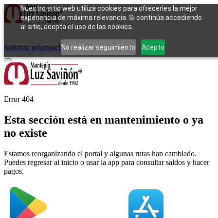
Nuestro sitio web utiliza cookies para ofrecerles la mejor
experiencia de máxima relevancia. Si continúa accediendo
al sitio, acepta el uso de las cookies.
Cómo funciona
Tipos de empeño
Compra
Contacto
Pagos
Preguntas
frecuentes
No realizar seguimiento
Acepto
Solicitar información
Iniciar sesión
Error 404
Esta sección está en mantenimiento o ya
no existe
Estamos reorganizando el portal y algunas rutas han cambiado.
Puedes regresar al inicio o usar la app para consultar saldos y hacer
pagos.