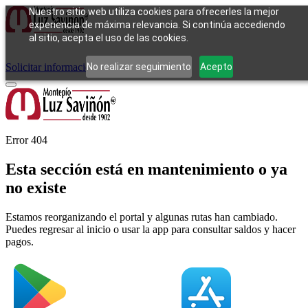
Nuestro sitio web utiliza cookies para ofrecerles la mejor
experiencia de máxima relevancia. Si continúa accediendo
al sitio, acepta el uso de las cookies.
Cómo funciona
Tipos de empeño
Compra
Contacto
Pagos
Preguntas
frecuentes
No realizar seguimiento
Acepto
Solicitar información
Iniciar sesión
Error 404
Esta sección está en mantenimiento o ya
no existe
Estamos reorganizando el portal y algunas rutas han cambiado.
Puedes regresar al inicio o usar la app para consultar saldos y hacer
pagos.