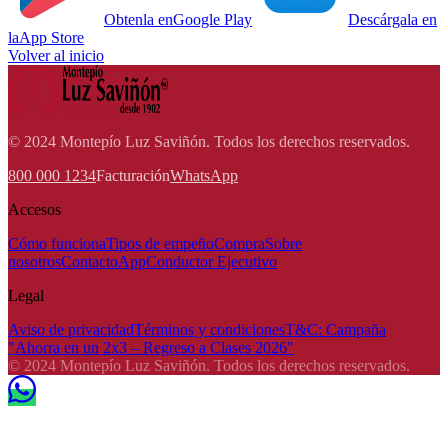
Obtenla en
Google Play
Descárgala en
la
App Store
Volver al inicio
© 2024 Montepío Luz Saviñón. Todos los derechos reservados.
800 000 1234
Facturación
WhatsApp
Accesos
Cómo funciona
Tipos de empeño
Compra
Sobre
nosotros
Contacto
App
Conductor Ejecutivo
Legal
Aviso de privacidad
Términos y condiciones
T&C: Campaña
"Ahorra en un 2x3 – Regreso a Clases 2026"
© 2024 Montepío Luz Saviñón. Todos los derechos reservados.