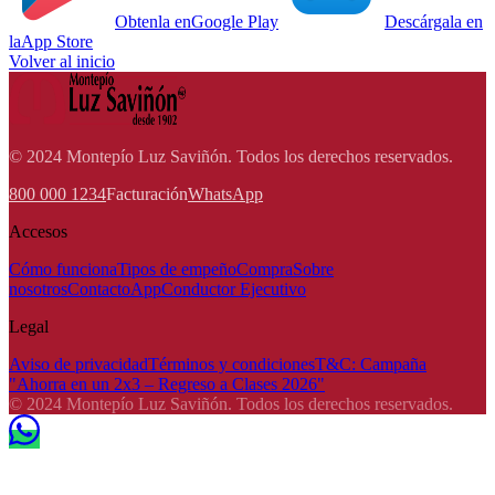
Obtenla en
Google Play
Descárgala en
la
App Store
Volver al inicio
© 2024 Montepío Luz Saviñón. Todos los derechos reservados.
800 000 1234
Facturación
WhatsApp
Accesos
Cómo funciona
Tipos de empeño
Compra
Sobre
nosotros
Contacto
App
Conductor Ejecutivo
Legal
Aviso de privacidad
Términos y condiciones
T&C: Campaña
"Ahorra en un 2x3 – Regreso a Clases 2026"
© 2024 Montepío Luz Saviñón. Todos los derechos reservados.