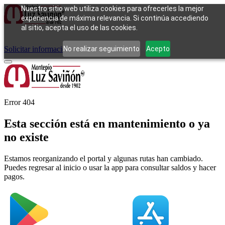
Nuestro sitio web utiliza cookies para ofrecerles la mejor
experiencia de máxima relevancia. Si continúa accediendo
al sitio, acepta el uso de las cookies.
Cómo funciona
Tipos de empeño
Compra
Contacto
Pagos
Preguntas
frecuentes
No realizar seguimiento
Acepto
Solicitar información
Iniciar sesión
Error 404
Esta sección está en mantenimiento o ya
no existe
Estamos reorganizando el portal y algunas rutas han cambiado.
Puedes regresar al inicio o usar la app para consultar saldos y hacer
pagos.