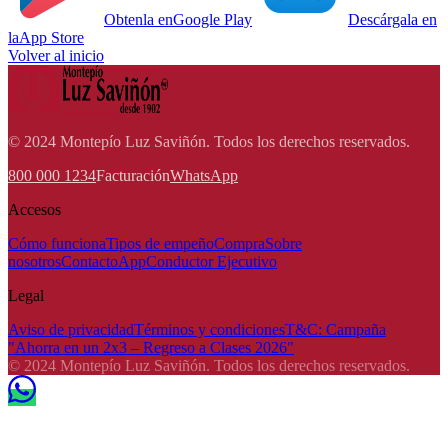
Obtenla en
Google Play
Descárgala en
la
App Store
Volver al inicio
© 2024 Montepío Luz Saviñón. Todos los derechos reservados.
800 000 1234
Facturación
WhatsApp
Accesos
Cómo funciona
Tipos de empeño
Compra
Sobre
nosotros
Contacto
App
Conductor Ejecutivo
Legal
Aviso de privacidad
Términos y condiciones
T&C: Campaña
"Ahorra en un 2x3 – Regreso a Clases 2026"
© 2024 Montepío Luz Saviñón. Todos los derechos reservados.