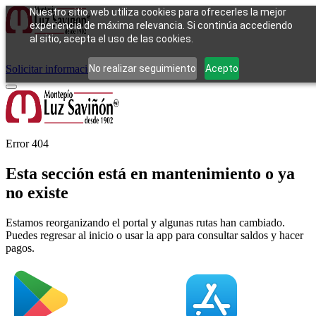
Nuestro sitio web utiliza cookies para ofrecerles la mejor
experiencia de máxima relevancia. Si continúa accediendo
al sitio, acepta el uso de las cookies.
Cómo funciona
Tipos de empeño
Compra
Contacto
Pagos
Preguntas
frecuentes
No realizar seguimiento
Acepto
Solicitar información
Iniciar sesión
Error 404
Esta sección está en mantenimiento o ya
no existe
Estamos reorganizando el portal y algunas rutas han cambiado.
Puedes regresar al inicio o usar la app para consultar saldos y hacer
pagos.