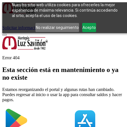
Nuestro sitio web utiliza cookies para ofrecerles la mejor
experiencia de máxima relevancia. Si continúa accediendo
al sitio, acepta el uso de las cookies.
Cómo funciona
Tipos de empeño
Compra
Contacto
Pagos
Preguntas
frecuentes
No realizar seguimiento
Acepto
Solicitar información
Iniciar sesión
Error 404
Esta sección está en mantenimiento o ya
no existe
Estamos reorganizando el portal y algunas rutas han cambiado.
Puedes regresar al inicio o usar la app para consultar saldos y hacer
pagos.