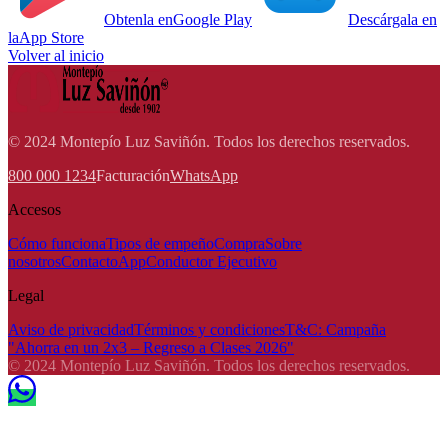
Obtenla en
Google Play
Descárgala en
la
App Store
Volver al inicio
© 2024 Montepío Luz Saviñón. Todos los derechos reservados.
800 000 1234
Facturación
WhatsApp
Accesos
Cómo funciona
Tipos de empeño
Compra
Sobre
nosotros
Contacto
App
Conductor Ejecutivo
Legal
Aviso de privacidad
Términos y condiciones
T&C: Campaña
"Ahorra en un 2x3 – Regreso a Clases 2026"
© 2024 Montepío Luz Saviñón. Todos los derechos reservados.