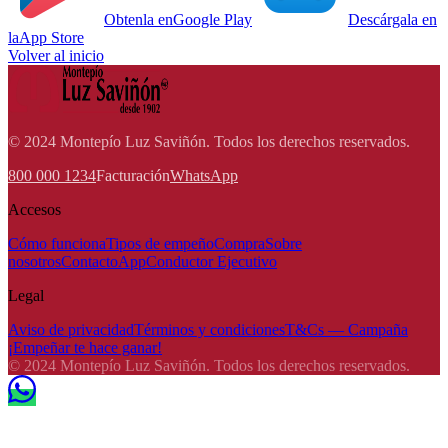
Obtenla en
Google Play
Descárgala en
la
App Store
Volver al inicio
© 2024 Montepío Luz Saviñón. Todos los derechos reservados.
800 000 1234
Facturación
WhatsApp
Accesos
Cómo funciona
Tipos de empeño
Compra
Sobre
nosotros
Contacto
App
Conductor Ejecutivo
Legal
Aviso de privacidad
Términos y condiciones
T&Cs — Campaña
¡Empeñar te hace ganar!
© 2024 Montepío Luz Saviñón. Todos los derechos reservados.