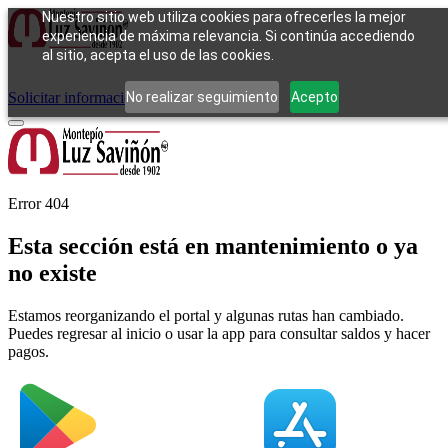
Nuestro sitio web utiliza cookies para ofrecerles la mejor
experiencia de máxima relevancia. Si continúa accediendo
al sitio, acepta el uso de las cookies.
Cómo funciona
Tipos de empeño
Compra
Contacto
Pagos
Preguntas
frecuentes
No realizar seguimiento
Acepto
Solicitar información
Iniciar sesión
Error 404
Esta sección está en mantenimiento o ya
no existe
Estamos reorganizando el portal y algunas rutas han cambiado.
Puedes regresar al inicio o usar la app para consultar saldos y hacer
pagos.