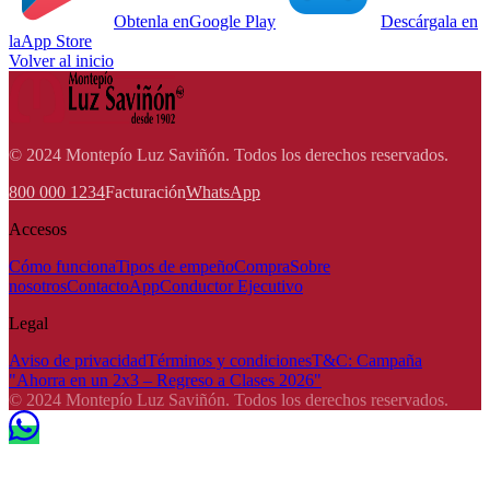
Obtenla en
Google Play
Descárgala en
la
App Store
Volver al inicio
© 2024 Montepío Luz Saviñón. Todos los derechos reservados.
800 000 1234
Facturación
WhatsApp
Accesos
Cómo funciona
Tipos de empeño
Compra
Sobre
nosotros
Contacto
App
Conductor Ejecutivo
Legal
Aviso de privacidad
Términos y condiciones
T&C: Campaña
"Ahorra en un 2x3 – Regreso a Clases 2026"
© 2024 Montepío Luz Saviñón. Todos los derechos reservados.