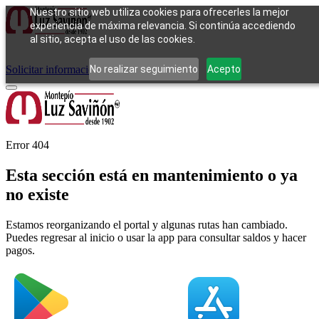
Nuestro sitio web utiliza cookies para ofrecerles la mejor
experiencia de máxima relevancia. Si continúa accediendo
al sitio, acepta el uso de las cookies.
Cómo funciona
Tipos de empeño
Compra
Contacto
Pagos
Preguntas
frecuentes
No realizar seguimiento
Acepto
Solicitar información
Iniciar sesión
Error 404
Esta sección está en mantenimiento o ya
no existe
Estamos reorganizando el portal y algunas rutas han cambiado.
Puedes regresar al inicio o usar la app para consultar saldos y hacer
pagos.