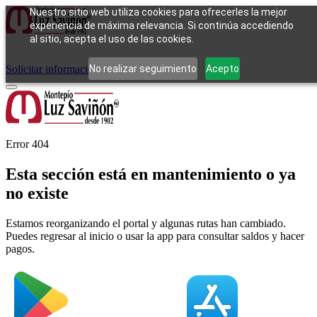
Nuestro sitio web utiliza cookies para ofrecerles la mejor
experiencia de máxima relevancia. Si continúa accediendo
al sitio, acepta el uso de las cookies.
Cómo funciona
Tipos de empeño
Compra
Contacto
Pagos
Preguntas
frecuentes
No realizar seguimiento
Acepto
Solicitar información
Iniciar sesión
Error 404
Esta sección está en mantenimiento o ya
no existe
Estamos reorganizando el portal y algunas rutas han cambiado.
Puedes regresar al inicio o usar la app para consultar saldos y hacer
pagos.