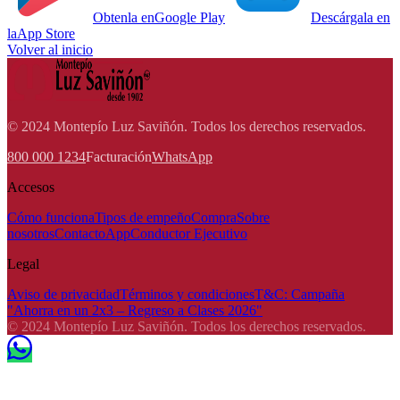
Obtenla en
Google Play
Descárgala en
la
App Store
Volver al inicio
© 2024 Montepío Luz Saviñón. Todos los derechos reservados.
800 000 1234
Facturación
WhatsApp
Accesos
Cómo funciona
Tipos de empeño
Compra
Sobre
nosotros
Contacto
App
Conductor Ejecutivo
Legal
Aviso de privacidad
Términos y condiciones
T&C: Campaña
"Ahorra en un 2x3 – Regreso a Clases 2026"
© 2024 Montepío Luz Saviñón. Todos los derechos reservados.