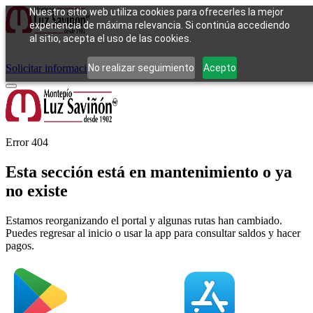
Nuestro sitio web utiliza cookies para ofrecerles la mejor
experiencia de máxima relevancia. Si continúa accediendo
al sitio, acepta el uso de las cookies.
Cómo funciona
Tipos de empeño
Compra
Contacto
Pagos
Preguntas
frecuentes
No realizar seguimiento
Acepto
Solicitar información
Iniciar sesión
Error 404
Esta sección está en mantenimiento o ya
no existe
Estamos reorganizando el portal y algunas rutas han cambiado.
Puedes regresar al inicio o usar la app para consultar saldos y hacer
pagos.