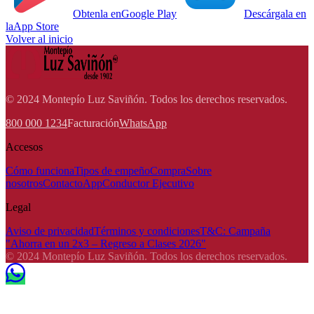
Obtenla en
Google Play
Descárgala en
la
App Store
Volver al inicio
© 2024 Montepío Luz Saviñón. Todos los derechos reservados.
800 000 1234
Facturación
WhatsApp
Accesos
Cómo funciona
Tipos de empeño
Compra
Sobre
nosotros
Contacto
App
Conductor Ejecutivo
Legal
Aviso de privacidad
Términos y condiciones
T&C: Campaña
"Ahorra en un 2x3 – Regreso a Clases 2026"
© 2024 Montepío Luz Saviñón. Todos los derechos reservados.