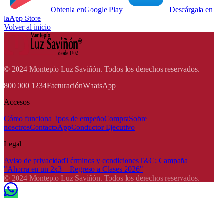
Obtenla en
Google Play
Descárgala en
la
App Store
Volver al inicio
© 2024 Montepío Luz Saviñón. Todos los derechos reservados.
800 000 1234
Facturación
WhatsApp
Accesos
Cómo funciona
Tipos de empeño
Compra
Sobre
nosotros
Contacto
App
Conductor Ejecutivo
Legal
Aviso de privacidad
Términos y condiciones
T&C: Campaña
"Ahorra en un 2x3 – Regreso a Clases 2026"
© 2024 Montepío Luz Saviñón. Todos los derechos reservados.