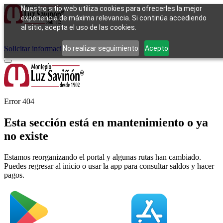
Nuestro sitio web utiliza cookies para ofrecerles la mejor
experiencia de máxima relevancia. Si continúa accediendo
al sitio, acepta el uso de las cookies.
Cómo funciona
Tipos de empeño
Compra
Contacto
Pagos
Preguntas
frecuentes
No realizar seguimiento
Acepto
Solicitar información
Iniciar sesión
Error 404
Esta sección está en mantenimiento o ya
no existe
Estamos reorganizando el portal y algunas rutas han cambiado.
Puedes regresar al inicio o usar la app para consultar saldos y hacer
pagos.