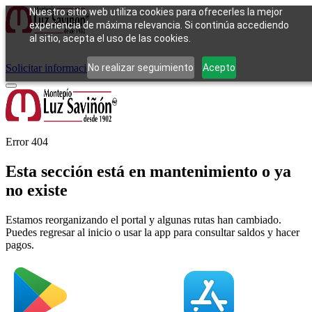
Nuestro sitio web utiliza cookies para ofrecerles la mejor
experiencia de máxima relevancia. Si continúa accediendo
al sitio, acepta el uso de las cookies.
Cómo funciona
Tipos de empeño
Compra
Contacto
Pagos
Preguntas
frecuentes
No realizar seguimiento
Acepto
Solicitar información
Iniciar sesión
Error 404
Esta sección está en mantenimiento o ya
no existe
Estamos reorganizando el portal y algunas rutas han cambiado.
Puedes regresar al inicio o usar la app para consultar saldos y hacer
pagos.