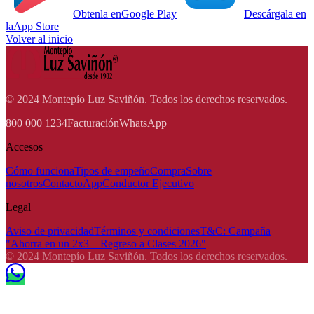
Obtenla en
Google Play
Descárgala en
la
App Store
Volver al inicio
© 2024 Montepío Luz Saviñón. Todos los derechos reservados.
800 000 1234
Facturación
WhatsApp
Accesos
Cómo funciona
Tipos de empeño
Compra
Sobre
nosotros
Contacto
App
Conductor Ejecutivo
Legal
Aviso de privacidad
Términos y condiciones
T&C: Campaña
"Ahorra en un 2x3 – Regreso a Clases 2026"
© 2024 Montepío Luz Saviñón. Todos los derechos reservados.