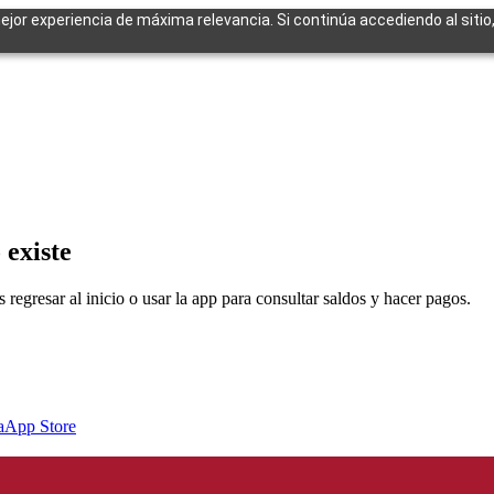
mejor experiencia de máxima relevancia. Si continúa accediendo al sitio
cuentes
 existe
egresar al inicio o usar la app para consultar saldos y hacer pagos.
a
App Store