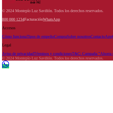
© 2024 Montepío Luz Saviñón. Todos los derechos reservados.
800 000 1234
Facturación
WhatsApp
Accesos
Cómo funciona
Tipos de empeño
Compra
Sobre nosotros
Contacto
App
Legal
Aviso de privacidad
Términos y condiciones
T&C: Campaña "Ahorra e
© 2024 Montepío Luz Saviñón. Todos los derechos reservados.