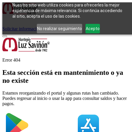
Nuestro sitio web utiliza cookies para ofrecerles la mejor
experiencia de máxima relevancia. Si continúa accediendo
al sitio, acepta el uso de las cookies.
Cómo funciona
Tipos de empeño
Compra
Contacto
Pagos
Preguntas
frecuentes
No realizar seguimiento
Acepto
Solicitar información
Iniciar sesión
Error 404
Esta sección está en mantenimiento o ya
no existe
Estamos reorganizando el portal y algunas rutas han cambiado.
Puedes regresar al inicio o usar la app para consultar saldos y hacer
pagos.