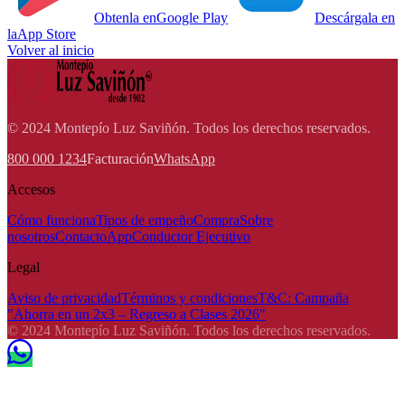
Obtenla en
Google Play
Descárgala en
la
App Store
Volver al inicio
© 2024 Montepío Luz Saviñón. Todos los derechos reservados.
800 000 1234
Facturación
WhatsApp
Accesos
Cómo funciona
Tipos de empeño
Compra
Sobre
nosotros
Contacto
App
Conductor Ejecutivo
Legal
Aviso de privacidad
Términos y condiciones
T&C: Campaña
"Ahorra en un 2x3 – Regreso a Clases 2026"
© 2024 Montepío Luz Saviñón. Todos los derechos reservados.