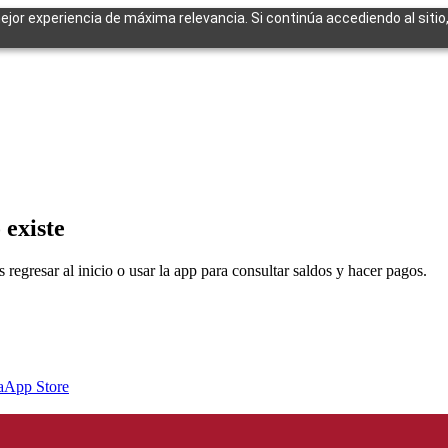
mejor experiencia de máxima relevancia. Si continúa accediendo al sitio
cuentes
 existe
egresar al inicio o usar la app para consultar saldos y hacer pagos.
a
App Store