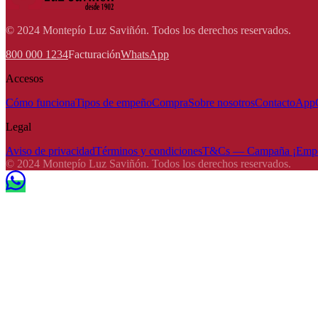
© 2024 Montepío Luz Saviñón. Todos los derechos reservados.
800 000 1234
Facturación
WhatsApp
Accesos
Cómo funciona
Tipos de empeño
Compra
Sobre nosotros
Contacto
App
Legal
Aviso de privacidad
Términos y condiciones
T&Cs — Campaña ¡Empeña
© 2024 Montepío Luz Saviñón. Todos los derechos reservados.