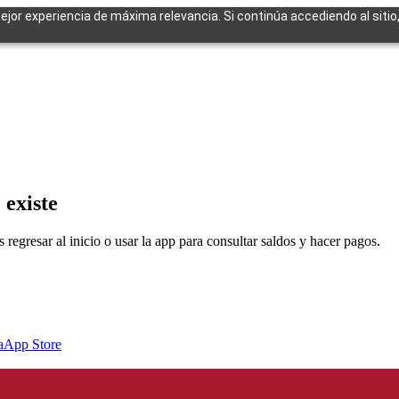
mejor experiencia de máxima relevancia. Si continúa accediendo al sitio
cuentes
 existe
egresar al inicio o usar la app para consultar saldos y hacer pagos.
a
App Store