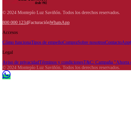
© 2024 Montepío Luz Saviñón. Todos los derechos reservados.
800 000 1234
Facturación
WhatsApp
Accesos
Cómo funciona
Tipos de empeño
Compra
Sobre nosotros
Contacto
App
Legal
Aviso de privacidad
Términos y condiciones
T&C: Campaña "Ahorra e
© 2024 Montepío Luz Saviñón. Todos los derechos reservados.