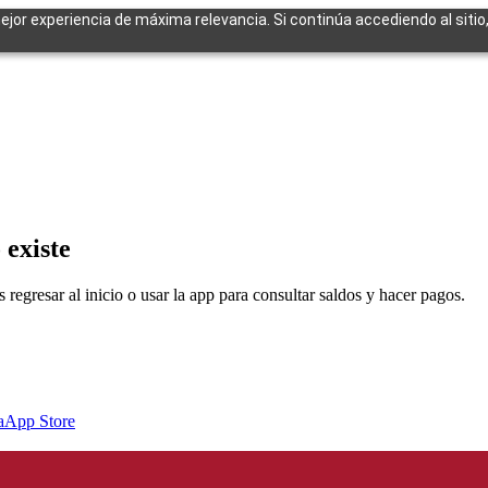
mejor experiencia de máxima relevancia. Si continúa accediendo al sitio
cuentes
 existe
egresar al inicio o usar la app para consultar saldos y hacer pagos.
a
App Store