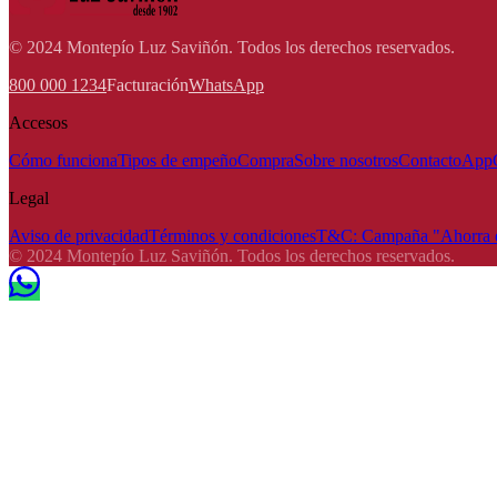
© 2024 Montepío Luz Saviñón. Todos los derechos reservados.
800 000 1234
Facturación
WhatsApp
Accesos
Cómo funciona
Tipos de empeño
Compra
Sobre nosotros
Contacto
App
Legal
Aviso de privacidad
Términos y condiciones
T&C: Campaña "Ahorra e
© 2024 Montepío Luz Saviñón. Todos los derechos reservados.